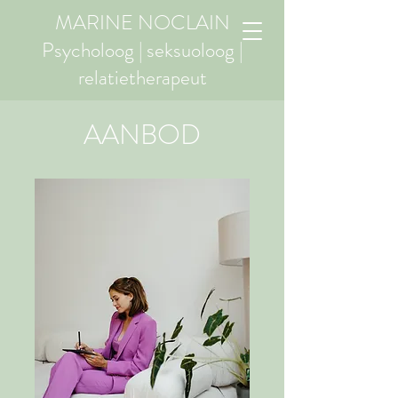
MARINE NOCLAIN
Psycholoog | seksuoloog |
relatietherapeut
AANBOD