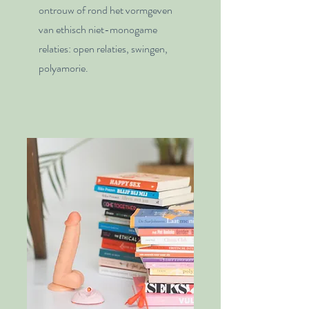
ontrouw of rond het vormgeven
van ethisch niet-monogame
relaties: open relaties, swingen,
polyamorie.