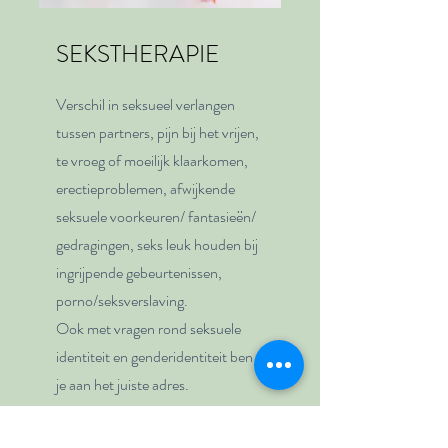
SEKSTHERAPIE
Verschil in seksueel verlangen
tussen partners, pijn bij het vrijen,
te vroeg of moeilijk klaarkomen,
erectieproblemen, afwijkende
seksuele voorkeuren/ fantasieën/
gedragingen, seks leuk houden bij
ingrijpende gebeurtenissen,
porno/seksverslaving.
Ook met vragen rond seksuele
identiteit en genderidentiteit ben
je aan het juiste adres.